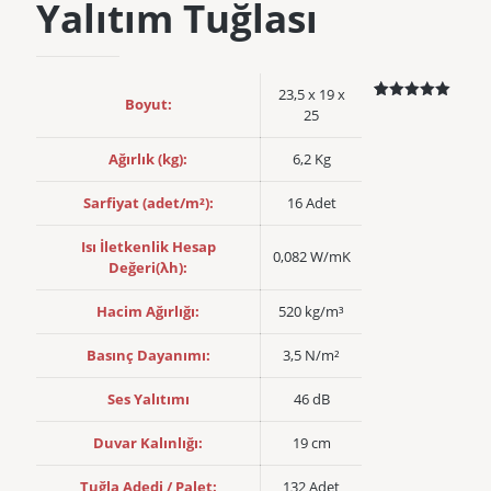
Yalıtım Tuğlası
23,5 x 19 x
Boyut:
5
müşteri
25
puanına
dayanarak 5
üzerinden
Ağırlık (kg):
6,2 Kg
5.00
puan
aldı
Sarfiyat (adet/m²):
16 Adet
Isı İletkenlik Hesap
0,082 W/mK
Değeri(λh):
Hacim Ağırlığı:
520 kg/m³
Basınç Dayanımı:
3,5 N/m²
Ses Yalıtımı
46 dB
Duvar Kalınlığı:
19 cm
Tuğla Adedi / Palet:
132 Adet