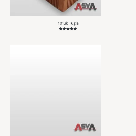
10’luk Tuğla
5 üzerinden
5.00
oy aldı