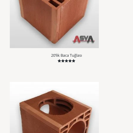
20’lik Baca Tuğlası
5 üzerinden
5.00
oy aldı