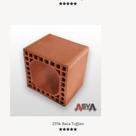
5 üzerinden
5.00
oy aldı
25’lik Baca Tuğlası
5 üzerinden