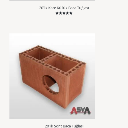
20’lik Kare Küllük Baca Tuğlası
5 üzerinden
5.00
oy aldı
20’lik Şönt Baca Tuğlası