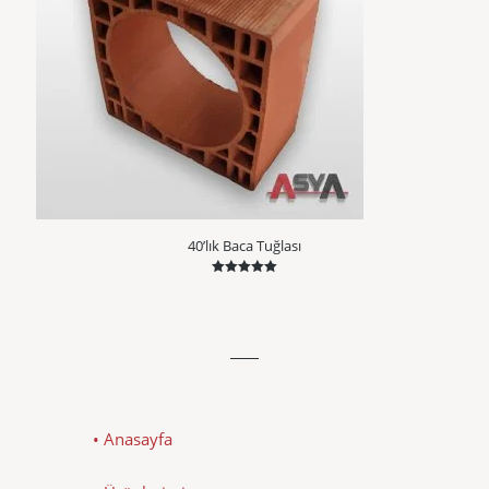
40’lık Baca Tuğlası
5 üzerinden
5.00
oy aldı
• Anasayfa