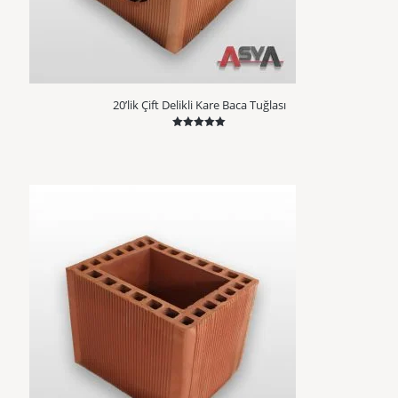
20’lik Çift Delikli Kare Baca Tuğlası
5 üzerinden
5.00
oy aldı