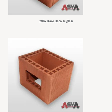
20’lik Kare Baca Tuğlası