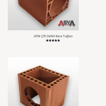
20’lik Çift Delikli Baca Tuğlası
5 üzerinden
5.00
oy aldı