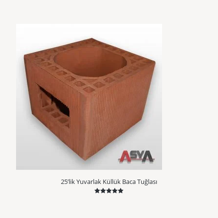
5.00
oy aldı
25’lik Yuvarlak Küllük Baca Tuğlası
5 üzerinden
5.00
oy aldı