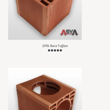
20’lik Baca Tuğlası
5 üzerinden
5.00
oy aldı