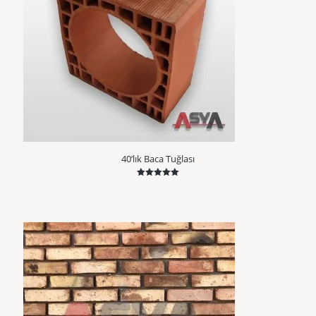
40’lık Baca Tuğlası
5 üzerinden
5.00
oy aldı