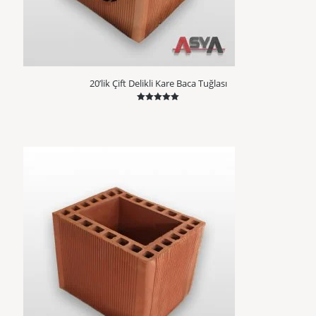
20’lik Çift Delikli Kare Baca Tuğlası
5 üzerinden
5.00
oy aldı