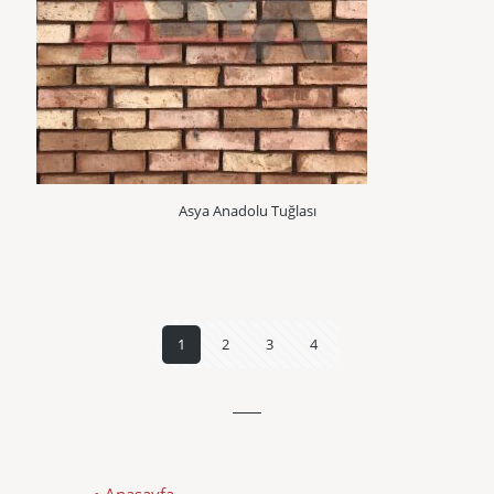
Asya Anadolu Tuğlası
1
2
3
4
• Anasayfa