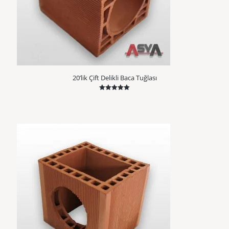
20’lik Çift Delikli Baca Tuğlası
5 üzerinden
5.00
oy aldı