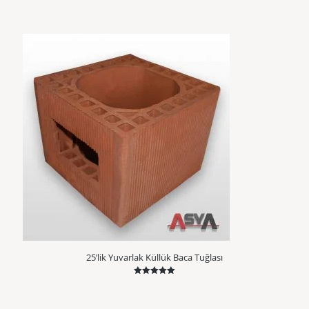
5.00
oy aldı
25’lik Yuvarlak Küllük Baca Tuğlası
5 üzerinden
5.00
oy aldı