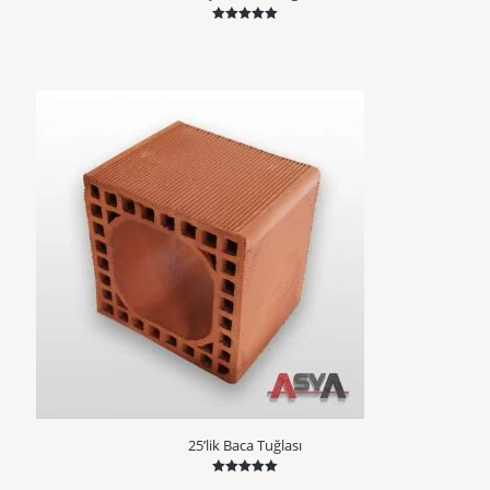
5 üzerinden
5.00
oy aldı
25’lik Baca Tuğlası
5 üzerinden