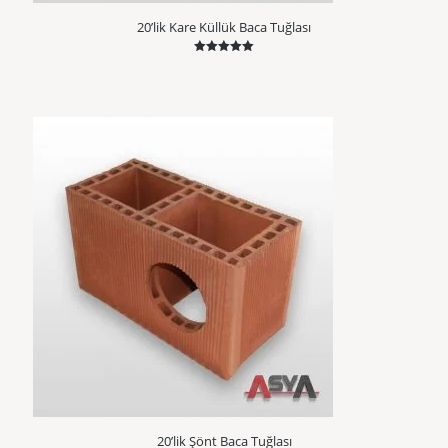
20’lik Kare Küllük Baca Tuğlası
5 üzerinden
5.00
oy aldı
20’lik Şönt Baca Tuğlası