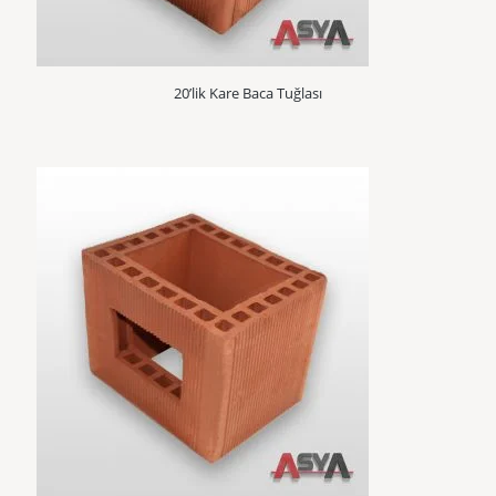
20’lik Kare Baca Tuğlası