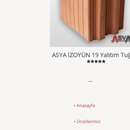
ASYA İZOYÜN 19 Yalıtım Tuğ
5 üzerinden
5.00
oy aldı
• Anasayfa
• Ürünlerimiz