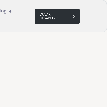
log
DUVAR
HESAPLAYICI