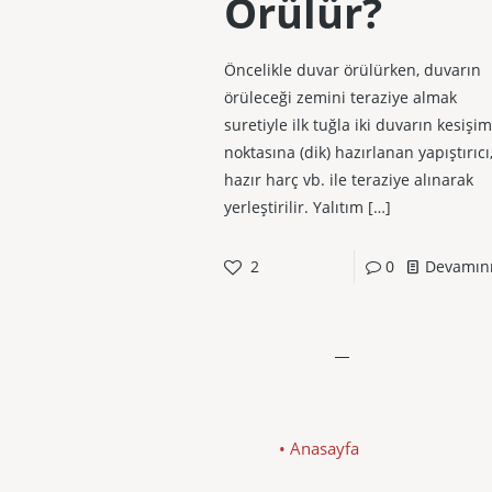
Örülür?
Öncelikle duvar örülürken, duvarın
örüleceği zemini teraziye almak
suretiyle ilk tuğla iki duvarın kesişim
noktasına (dik) hazırlanan yapıştırıcı
hazır harç vb. ile teraziye alınarak
yerleştirilir. Yalıtım
[…]
2
0
Devamın
• Anasayfa