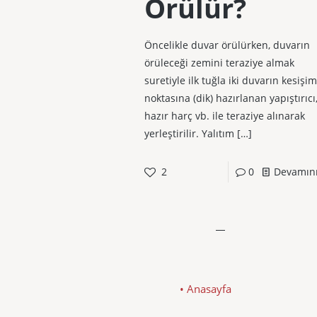
Örülür?
Öncelikle duvar örülürken, duvarın
örüleceği zemini teraziye almak
suretiyle ilk tuğla iki duvarın kesişim
noktasına (dik) hazırlanan yapıştırıcı
hazır harç vb. ile teraziye alınarak
yerleştirilir. Yalıtım
[…]
2
0
Devamın
• Anasayfa