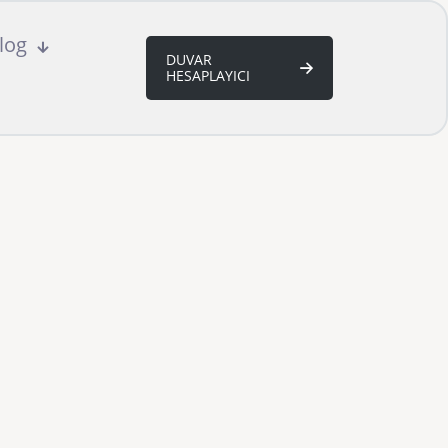
log
DUVAR
HESAPLAYICI