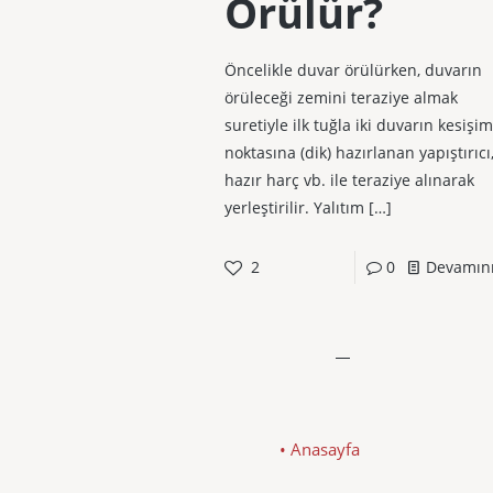
Örülür?
Öncelikle duvar örülürken, duvarın
örüleceği zemini teraziye almak
suretiyle ilk tuğla iki duvarın kesişim
noktasına (dik) hazırlanan yapıştırıcı
hazır harç vb. ile teraziye alınarak
yerleştirilir. Yalıtım
[…]
2
0
Devamın
• Anasayfa