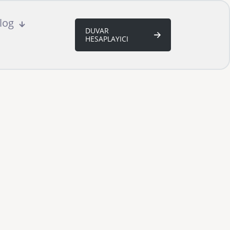
log
DUVAR
HESAPLAYICI