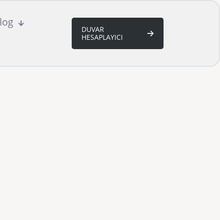
log
DUVAR
HESAPLAYICI