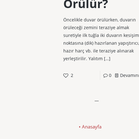
Örülür?
Öncelikle duvar örülürken, duvarın
örüleceği zemini teraziye almak
suretiyle ilk tuğla iki duvarın kesişim
noktasına (dik) hazırlanan yapıştırıcı
hazır harç vb. ile teraziye alınarak
yerleştirilir. Yalıtım
[…]
2
0
Devamın
• Anasayfa