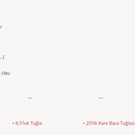
r
…]
ı Oku
• 8,5'luk Tuğla
• 20’lik Kare Baca Tuğlası