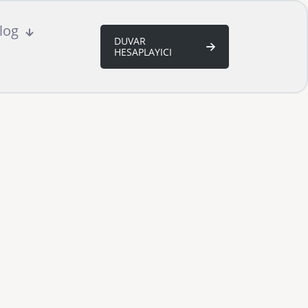
log
DUVAR
HESAPLAYICI