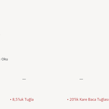
,
ı Oku
• 8,5'luk Tuğla
• 20’lik Kare Baca Tuğlası