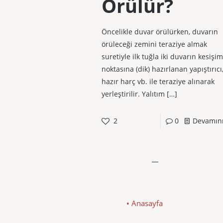
Örülür?
Öncelikle duvar örülürken, duvarın
örüleceği zemini teraziye almak
suretiyle ilk tuğla iki duvarın kesişim
noktasına (dik) hazırlanan yapıştırıcı
hazır harç vb. ile teraziye alınarak
yerleştirilir. Yalıtım
[…]
2
0
Devamın
• Anasayfa