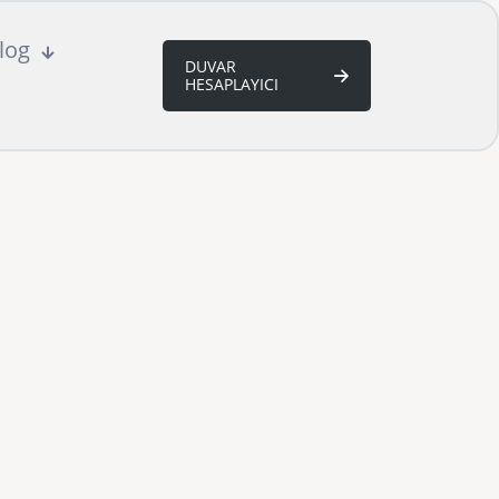
log
DUVAR
HESAPLAYICI