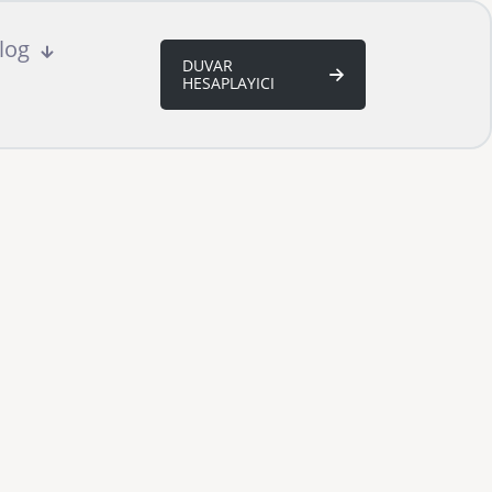
log
DUVAR
HESAPLAYICI