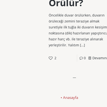
Örülür?
Öncelikle duvar örülürken, duvarın
örüleceği zemini teraziye almak
suretiyle ilk tuğla iki duvarın kesişim
noktasına (dik) hazırlanan yapıştırıcı
hazır harç vb. ile teraziye alınarak
yerleştirilir. Yalıtım
[…]
2
0
Devamın
• Anasayfa