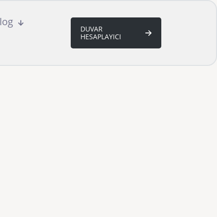
log
DUVAR
HESAPLAYICI