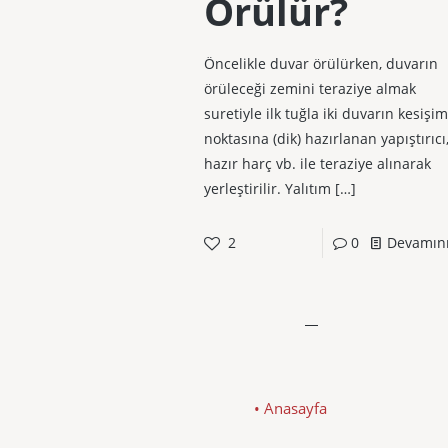
Örülür?
Öncelikle duvar örülürken, duvarın
örüleceği zemini teraziye almak
suretiyle ilk tuğla iki duvarın kesişim
noktasına (dik) hazırlanan yapıştırıcı
hazır harç vb. ile teraziye alınarak
yerleştirilir. Yalıtım
[…]
2
0
Devamın
• Anasayfa