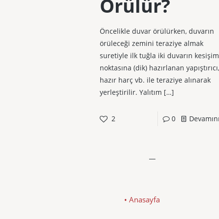
Örülür?
Öncelikle duvar örülürken, duvarın
örüleceği zemini teraziye almak
suretiyle ilk tuğla iki duvarın kesişim
noktasına (dik) hazırlanan yapıştırıcı
hazır harç vb. ile teraziye alınarak
yerleştirilir. Yalıtım
[…]
2
0
Devamın
• Anasayfa