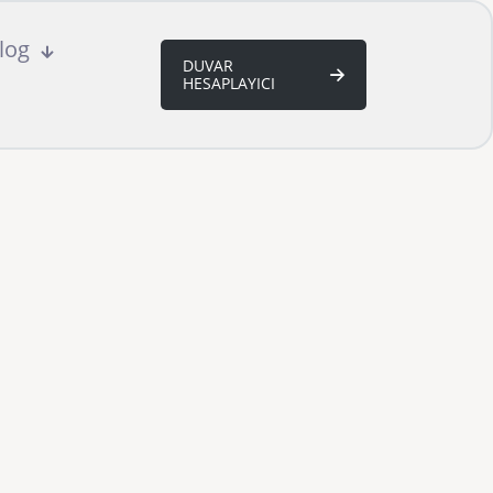
log
DUVAR
HESAPLAYICI