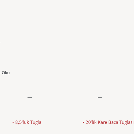
,
ı Oku
• 8,5'luk Tuğla
• 20’lik Kare Baca Tuğlası