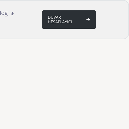
log
DUVAR
HESAPLAYICI