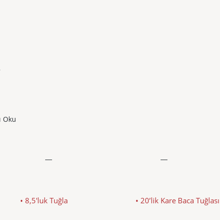
,
ı Oku
• 8,5'luk Tuğla
• 20’lik Kare Baca Tuğlası