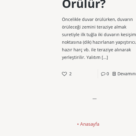
Örülür?
Öncelikle duvar örülürken, duvarın
örüleceği zemini teraziye almak
suretiyle ilk tuğla iki duvarın kesişim
noktasına (dik) hazırlanan yapıştırıcı
hazır harç vb. ile teraziye alınarak
yerleştirilir. Yalıtım
[…]
2
0
Devamın
• Anasayfa